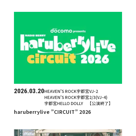
2026.03.20
HEAVEN'S ROCK宇都宮VJ-2
HEAVEN'S ROCK宇都宮2/3(VJ-4)
宇都宮HELLO DOLLY 【公演終了】
haruberrylive ”CIRCUIT” 2026