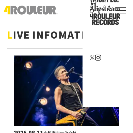
L
I
V
E
I
N
F
O
M
A
T
I
O
N
2026.08.11